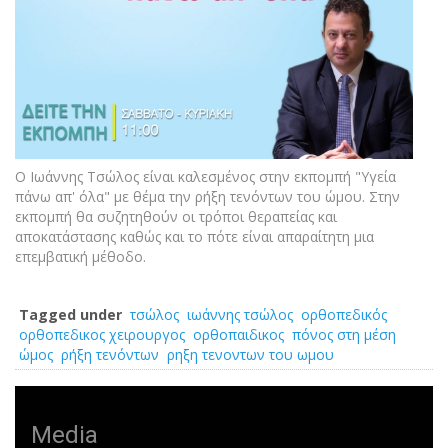
Ο Ιωάννης Τσώλος είναι καλεσμένος στην εκπομπή "Υγεία
πάνω απ' όλα" με θέμα την ρήξη τενόντων του ώμου. Στην
εκπομπή θα συζητηθούν οι τρόποι θεραπείας και
αποκατάστασης καθώς και το πότε είναι απαραίτητη μια
επεμβατική μέθοδο.
Tagged under
τσώλος
ιωάννης τσώλος
ορθοπεδικός
ορθοπεδικος χειρουργος
ορθοπαιδικος
πόνος στη μέση
ώμος
ρήξη τενόντων
ρηξη τενοντων του ωμου
Media